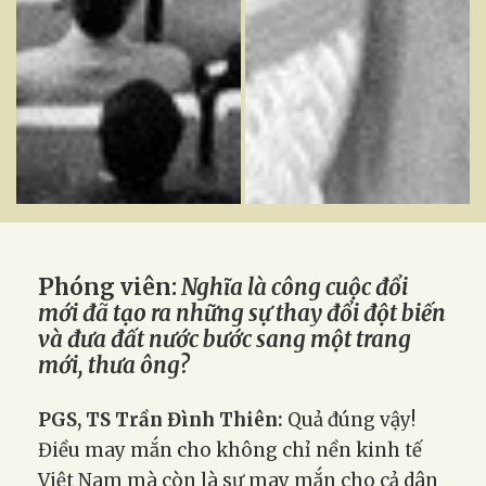
Từ một nước nghèo nàn, lạc hậu, thiếu lương thực, thực ph
Đồng chí Nguyễn Văn Linh, Ủ
Phóng viên:
Nghĩa là công cuộc đổi
mới đã tạo ra những sự thay đổi đột biến
và đưa đất nước bước sang một trang
mới, thưa ông?
PGS, TS Trần Đình Thiên:
Quả đúng vậy!
Điều may mắn cho không chỉ nền kinh tế
Việt Nam mà còn là sự may mắn cho cả dân