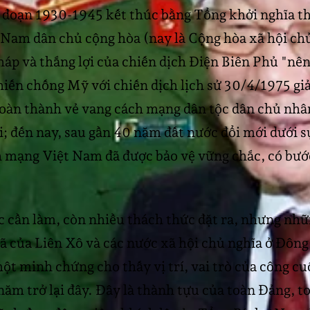
 đoạn 1930-1945 kết thúc bằng Tổng khởi nghĩa t
t Nam dân chủ cộng hòa (nay là Cộng hòa xã hội ch
p và thắng lợi của chiến dịch Điện Biên Phủ "nên
hiến chống Mỹ với chiến dịch lịch sử 30/4/1975 gi
oàn thành vẻ vang cách mạng dân tộc dân chủ nhân
 đến nay, sau gần 40 năm đất nước đổi mới dưới s
 mạng Việt Nam đã được bảo vệ vững chắc, có bước
 cần làm, còn nhiều thách thức đặt ra, nhưng nhữ
 rã của Liên Xô và các nước xã hội chủ nghĩa ở Đô
ột minh chứng cho thấy vị trí, vai trò của công cu
năm trở lại đây. Đây là thành tựu của toàn Đảng, t