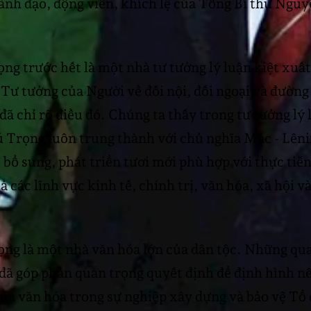
 lãnh đạo, động viên, khích lệ của Tổng Bí thư Ngu
g trước hết là một nhà tư tưởng lý luận kiệt xuất
 Tư tưởng của Người về đối nội, đối ngoại và đường
đã chỉ rõ điều đó. Chúng ta thấy trong tư tưởng lý
 Trọng luôn trung thành với chủ nghĩa Mác - Lêni
bổ sung, phát triển tươi mới phù hợp với thực tiễ
cả các lĩnh vực kinh tế, chính trị, văn hóa, xã hội 
ng là một nhà văn hóa lớn của dân tộc. Những qua
đã góp phần quan trọng quyết định để định hình n
của văn hóa trong sự nghiệp xây dựng và bảo vệ Tổ