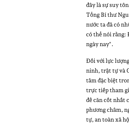
đây là sự suy tô
Tổng Bí thư Ngu
nước ta đã có nh
có thể nói rằng: 
ngày nay".
Đối với lực lượn
ninh, trật tự và
tâm đặc biệt tro
trực tiếp tham 
đề căn cốt nhất 
phương châm, ngu
tự, an toàn xã h