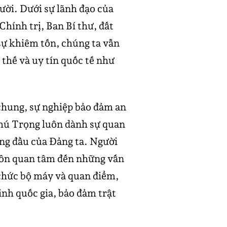
gười. Dưới sự lãnh đạo của
ính trị, Ban Bí thư, đất
 sự khiêm tốn, chúng ta vẫn
ị thế và uy tín quốc tế như
 chung, sự nghiệp bảo đảm an
Phú Trọng luôn dành sự quan
ứng đầu của Đảng ta. Người
uôn quan tâm đến những vấn
 chức bộ máy và quan điểm,
nh quốc gia, bảo đảm trật