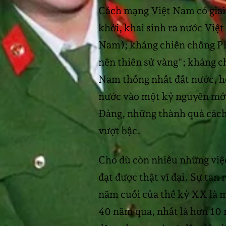
Cách mạng Việt Nam có giai
khởi, khai sinh ra nước Việ
Nam); kháng chiến chống Phá
nên thiên sử vàng"; kháng c
Nam thống nhất đất nước, h
nước vào một kỷ nguyên mới;
Đảng, những thành quả cách
vượt bậc.
Cho dù còn nhiều những việc
đạt được thật vĩ đại. Sự tan
năm cuối của thế kỷ XX là m
40 năm qua, nhất là hơn 10 