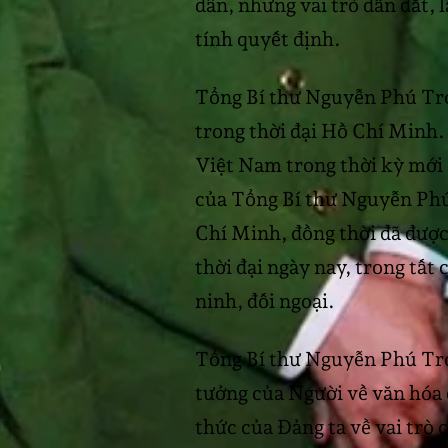
dân, nhưng vai trò dẫn dắt,
tính quyết định.
Tổng Bí thư Nguyễn Phú Trọn
trong thời đại Hồ Chí Minh.
Việt Nam trong thời kỳ mới 
của Tổng Bí thư Nguyễn Phú
Chí Minh, đồng thời đã được 
thời đại ngày nay, trong tất 
ninh, đối ngoại.
Tổng Bí thư Nguyễn Phú Trọ
tưởng của Người về văn hóa 
thức của Đảng ta về vai trò 