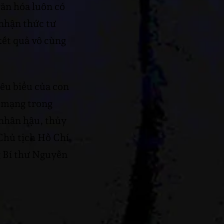
văn hóa luôn có
 nhận thức tư
kết quả vô cùng
êu biểu của con
h mạng trong
 nhân hậu, thủy
 Chủ tịch Hồ Chí
g Bí thư Nguyễn