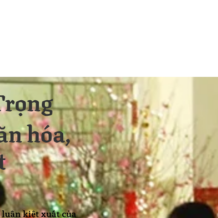
Trọng
ăn hóa,
t
 luận kiệt xuất của