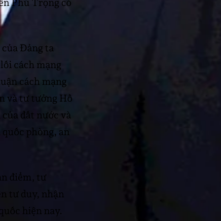
yễn Phú Trọng có
 của Đảng ta
 lối cách mạng
 luận cách mạng
n và tư tưởng Hồ
n của đất nước và
và quốc phòng, an
n điểm, tư
ên tư duy, nhận
 quốc hiện nay.