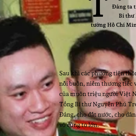
T
Đảng ta 
Bí thư
tưởng Hồ Chí Minh
Sau khi các phương tiện thô
nỗi buồn, niềm thương tiếc v
của muôn triệu người Việt Na
Tổng Bí thư Nguyễn Phú Trọn
Đảng, cho đất nước, cho dân
vô cùng to lớn.