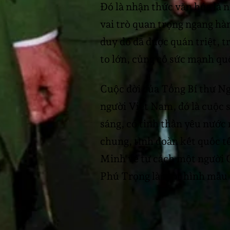
Đó là nhận thức văn hóa là n
vai trò quan trọng ngang hà
duy đó đã được quán triệt, t
to lớn, củng cố sức mạnh qu
Cuộc đời của Tổng Bí thư N
người Việt Nam, đó là cuộc 
sáng, có tinh thần yêu nước
chung, tình đoàn kết quốc tế
Minh về tư cách một người
Phú Trọng là một hình mẫu t