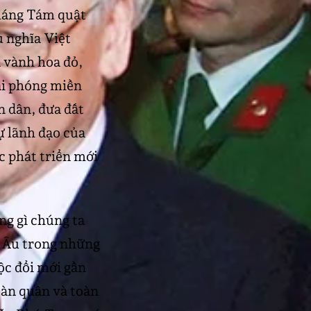
háng Tám quật
ủ nghĩa Việt
 vành hoa đỏ,
ải phóng miền
 dân, đưa đất
ự lãnh đạo của
 phát triển mới
ng gì chúng ta
ng Âu trong những
ộc đổi mới gần
oàn quân và toàn