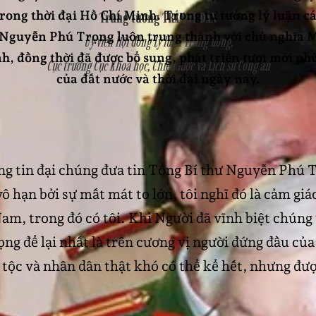
trong thời đại Hồ Chí Minh. Trong tư tưởng lý luận 
Trung tướng TRẦN VI DÂN
 Nguyễn Phú Trọng luôn trung thành với chủ nghĩa M
Ủy viên Hội đồng Lý luận Trung ương,
, đồng thời đã được bổ sung, phát triển tươi mới phù
Cục trưởng Cục Khoa học, Chiến lược và Lịch sử Công an
của đất nước và thời đại ngày nay.
ng tin đại chúng đưa tin Tổng Bí thư Nguyễn Phú T
ô hạn bởi sự mất mát to lớn, tôi nghĩ đó là cảm giá
m, trong đó có tôi. Khi Người đã vĩnh biệt chúng t
g để lại nhất là trên cương vị người đứng đầu của
 tộc và nhân dân thật khó có thể kể hết, nhưng đư