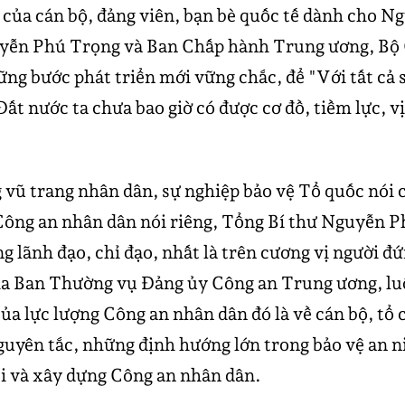
n của cán bộ, đảng viên, bạn bè quốc tế dành cho N
yễn Phú Trọng và Ban Chấp hành Trung ương, Bộ Ch
ững bước phát triển mới vững chắc, để "Với tất cả
Đất nước ta chưa bao giờ có được cơ đồ, tiềm lực, v
g vũ trang nhân dân, sự nghiệp bảo vệ Tổ quốc nói
 Công an nhân dân nói riêng, Tổng Bí thư Nguyễn 
ng lãnh đạo, chỉ đạo, nhất là trên cương vị người đ
gia Ban Thường vụ Đảng ủy Công an Trung ương, l
của lực lượng Công an nhân dân đó là về cán bộ, tổ
yên tắc, những định hướng lớn trong bảo vệ an ni
ội và xây dựng Công an nhân dân.