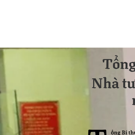
Tổng
Nhà tư
ổng Bí th