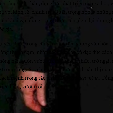
ền tảng tinh thần, động lực phát triển của xã hội, 
ng với kinh tế, chính trị. Quan trọng hơn là những
riển khai vận dụng trong thực tiễn, đem lại những 
ốc gia.
guyễn Phú Trọng cũng là một tấm gương văn hóa ti
sống thanh đạm, nhân cách lớn lao và đạo đức các
 nồng nàn, luôn vượt qua mọi thách thức, trở ngại,
 trong sáng. Soi chiếu vào những lời huấn thị của
 Cách mệnh trong tác phẩm
Đường Kách mệnh
, Tổn
iêu biểu, vượt trội.