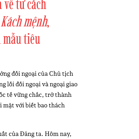
 về tư cách
 Kách mệnh
,
 mẫu tiêu
ưởng đối ngoại của Chủ tịch
g lối đối ngoại và ngoại giao
ốc tế vững chắc, trở thành
i mặt với biết bao thách
uất của Đảng ta. Hôm nay,