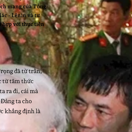
cách mạng của Tổng
ác - Lênin và tư
 hợp với thực tiễn
rọng đã từ trần,
c từ tâm thức
a ra đi, cái mà
 Đảng ta cho
ợc khẳng định là