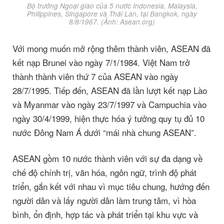
Bộ trưởng Ngoại giao của 5 nước Indonesia, Malaysia,
Philippines, Singapore và Thái Lan, tại Bangkok, ngày
8/8/1967. (Ảnh: Asean.org)
Với mong muốn mở rộng thêm thành viên, ASEAN đã
kết nạp Brunei vào ngày 7/1/1984. Việt Nam trở
thành thành viên thứ 7 của ASEAN vào ngày
28/7/1995. Tiếp đến, ASEAN đã lần lượt kết nạp Lào
và Myanmar vào ngày 23/7/1997 và Campuchia vào
ngày 30/4/1999, hiện thực hóa ý tưởng quy tụ đủ 10
nước Đông Nam Á dưới “mái nhà chung ASEAN”.
ASEAN gồm 10 nước thành viên với sự đa dạng về
chế độ chính trị, văn hóa, ngôn ngữ, trình độ phát
triển, gắn kết với nhau vì mục tiêu chung, hướng đến
người dân và lấy người dân làm trung tâm, vì hòa
bình, ổn định, hợp tác và phát triển tại khu vực và