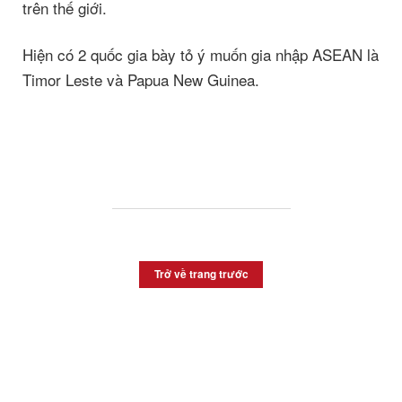
trên thế giới.
Hiện có 2 quốc gia bày tỏ ý muốn gia nhập ASEAN là
Timor Leste và Papua New Guinea.
Trở về trang trước
Built with
Shorthand
TOP