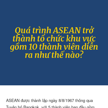
Quá trình ASEAN trở
thành tổ chức khu vực
gồm 10 thành viên diễn
ra như thế nào?
ASEAN được thành lập ngày 8/8/1967 thông qua
Tuyên bố Bangkok, với 5 thành viên ban đầu gồm