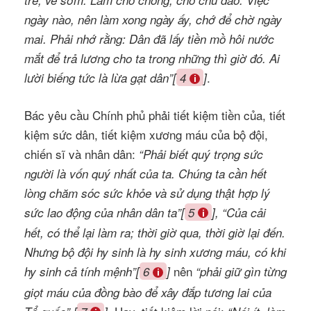
trễ, về sớm. Làm cho chóng, cho chu đáo. Việc
ngày nào, nên làm xong ngày ấy, chớ để chờ ngày
mai. Phải nhớ rằng: Dân đã lấy tiền mồ hôi nước
mắt để trả lương cho ta trong những thì giờ đó. Ai
.
lười biếng tức là lừa gạt dân”[
4
]
Bác yêu cầu Chính phủ phải tiết kiệm tiền của, tiết
kiệm sức dân, tiết kiệm xương máu của bộ đội,
chiến sĩ và nhân dân:
“Phải biết quý trọng sức
người là vốn quý nhất của ta. Chúng ta cần hết
lòng chăm sóc sức khỏe và sử dụng thật hợp lý
sức lao động của nhân dân ta”[
5
], “Của cải
hết, có thể lại làm ra; thời giờ qua, thời giờ lại đến.
Nhưng bộ đội hy sinh là hy sinh xương máu, có khi
nên
hy sinh cả tính mệnh”[
6
]
“phải giữ gìn từng
giọt máu của đồng bào để xây đắp tương lai của