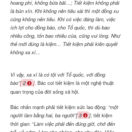
hoang phí, không bừa bãi…; Tiết kiệm không phải
là bủn xỉn. Khi không nên tiêu xài thì một đồng xu
cũng không nên tiêu. Khi có việc đáng làm, việc
ích lợi cho đồng bào, cho Tổ quốc, thì dù bao
nhiêu công, tốn bao nhiêu của, cũng vui lòng. Như
thế mới đúng là kiệm… Tiết kiệm phải kiên quyết
không xa xỉ…
Vì vậy, xa xỉ là có tội với Tổ quốc, với đồng
. Bác coi tiết kiệm là một nghệ thuật
bào”
[
2
]
quan trọng của đời sống xã hội.
Bác nhấn mạnh phải tiết kiệm sức lao động:
“một
; tiết kiệm
người làm bằng hai, ba người”[
3
]
thời gian: “
Làm việc phải đến đúng giờ, chớ đến