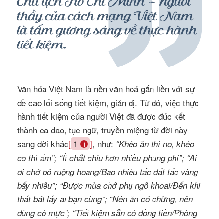
Văn hóa Việt Nam là nền văn hoá gắn liền với sự
đề cao lối sống tiết kiệm, giản dị. Từ đó, việc thực
hành tiết kiệm của người Việt đã được đúc kết
thành ca dao, tục ngữ, truyền miệng từ đời này
sang đời khác
[
1
]
, như:
“Khéo ăn thì no, khéo
co thì ấm”; “Ít chắt chiu hơn nhiều phung phí”; “Ai
ơi chớ bỏ ruộng hoang/Bao nhiêu tấc đất tấc vàng
bấy nhiêu”; “Được mùa chớ phụ ngô khoai/Đến khi
thất bát lấy ai bạn cùng”; “Nên ăn có chừng, nên
dùng có mực”; “Tiết kiệm sẵn có đồng tiền/Phòng