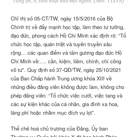
cùng ăn, ở, sinh hoạt như mọi người. (Ảnh: TTXVN)
Chỉ thị số 05-CT/TW, ngày 15/5/2016 của Bộ
Chính trị về đẩy mạnh học tập, làm theo tư tưởng,
đạo đức, phong cách Hồ Chí Minh xác định rõ: “Tổ
chức học tập, quán triệt và tuyên truyền sâu
rộng… các quan điểm và tấm gương đạo đức Hồ
Chí Minh về:…. cần, kiệm, liêm, chính, chí công
vô tư”. Quy định số 37-QĐ/TW, ngày 25/10/2021
của Ban Chấp hành Trung ương khóa XIII về
những điều đảng viên không được làm, không cho
phép đảng viên: “Tổ chức việc cưới, việc tang và
các sự kiện khác của cá nhân, gia đình xa hoa,
lãng phí hoặc nhằm mục đích vụ lợi”.
Thể chế hoá chủ trương của Đảng, Ủy ban
Thường vụ Quốc hội khóa X đã ban hành Pháp