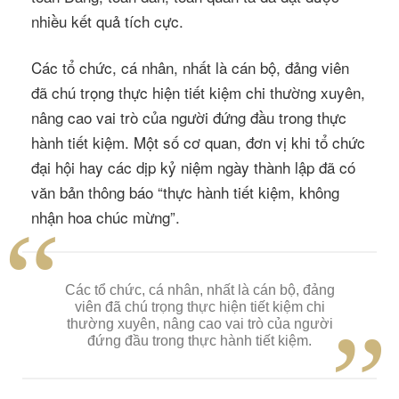
nhiều kết quả tích cực.
Các tổ chức, cá nhân, nhất là cán bộ, đảng viên
đã chú trọng thực hiện tiết kiệm chi thường xuyên,
nâng cao vai trò của người đứng đầu trong thực
hành tiết kiệm. Một số cơ quan, đơn vị khi tổ chức
đại hội hay các dịp kỷ niệm ngày thành lập đã có
văn bản thông báo
“thực hành tiết kiệm, không
nhận hoa chúc mừng”.
Các
tổ
chức,
cá
nhân,
nhất
là
cán
bộ,
đảng
viên
đã
chú
trọng
thực
hiện
tiết
kiệm
chi
thường
xuyên,
nâng
cao
vai
trò
của
người
đứng
đầu
trong
thực
hành
tiết
kiệm.