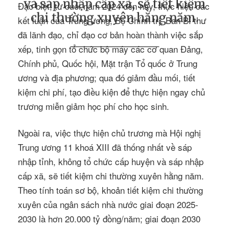
và sáp nhập cấp xã, sẽ tiết kiệm
Đặc biệt, từ cuối năm 2024 đến nay, thực hiện các
chi thường xuyên hằng năm.
kết luận của Trung ương, Bộ Chính trị, Ban Bí thư
đã lãnh đạo, chỉ đạo cơ bản hoàn thành việc sắp
xếp, tinh gọn tổ chức bộ máy các cơ quan Đảng,
Chính phủ, Quốc hội, Mặt trận Tổ quốc ở Trung
ương và địa phương; qua đó giảm đầu mối, tiết
kiệm chi phí, tạo điều kiện để thực hiện ngay chủ
trương miễn giảm học phí cho học sinh.
Ngoài ra, việc thực hiện chủ trương mà Hội nghị
Trung ương 11 khoá XIII đã thống nhất về sáp
nhập tỉnh, không tổ chức cấp huyện và sáp nhập
cấp xã, sẽ tiết kiệm chi thường xuyên hằng năm.
Theo tính toán sơ bộ, khoản tiết kiệm chi thường
xuyên của ngân sách nhà nước giai đoạn 2025-
2030 là hơn 20.000 tỷ đồng/năm; giai đoạn 2030