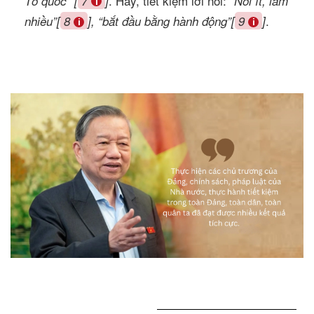
. Hay, tiết kiệm lời nói:
Tổ quốc” [
7
]
“Nói ít, làm
.
nhiều”[
8
], “bắt đầu bằng hành động”[
9
]