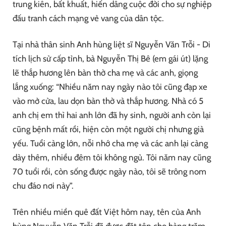
trung kiên, bất khuất, hiến dâng cuộc đời cho sự nghiệp
đấu tranh cách mạng vẻ vang của dân tộc.
Tại nhà thân sinh Anh hùng liệt sĩ Nguyễn Văn Trỗi - Di
tích lịch sử cấp tỉnh, bà Nguyễn Thị Bê (em gái út) lặng
lẽ thắp hương lên bàn thờ cha mẹ và các anh, giọng
lắng xuống: “Nhiều năm nay ngày nào tôi cũng đạp xe
vào mở cửa, lau dọn bàn thờ và thắp hương. Nhà có 5
anh chị em thì hai anh lớn đã hy sinh, người anh còn lại
cũng bệnh mất rồi, hiện còn một người chị nhưng già
yếu. Tuổi càng lớn, nỗi nhớ cha mẹ và các anh lại càng
dày thêm, nhiều đêm tôi không ngủ. Tôi năm nay cũng
70 tuổi rồi, còn sống được ngày nào, tôi sẽ trông nom
chu đáo nơi này”.
Trên nhiều miền quê đất Việt hôm nay, tên của Anh