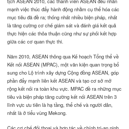
tịch ASEAN 2010, các thành viên ASEAN đều nhấn
mạnh việc thúc đẩy hành động nhằm cụ thể hóa các
mục tiêu đã đề ra; thống nhất nhiều biện pháp, nhất
là tăng cường cơ chế giám sát và đánh giá kết quả
thực hiện các thỏa thuận cũng như sự phối kết hợp
giữa các cơ quan thực thi.
Năm 2010, ASEAN thông qua Kế hoạch Tổng thể về
Kết nối ASEAN (MPAC), một văn kiện quan trọng bổ
sung cho Lộ trình xây dựng Cộng đồng ASEAN, góp
phần đẩy mạnh liên kết ASEAN và tạo cơ sở mở
rộng kết nối ra toàn khu vực. MPAC đề ra những mục
tiêu và biện pháp tăng cường kết nối ASEAN trên 3
lĩnh vực ưu tiên là hạ tầng, thể chế và người dân,
nhất là ở tiểu vùng Mekong.
Các cơ chế đối thoại và hợp tác về chính trị-an ninh